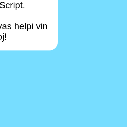
Script.
as helpi vin
j!