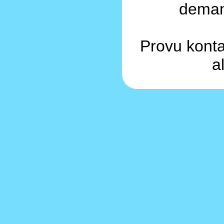
demand
Provu konta
a