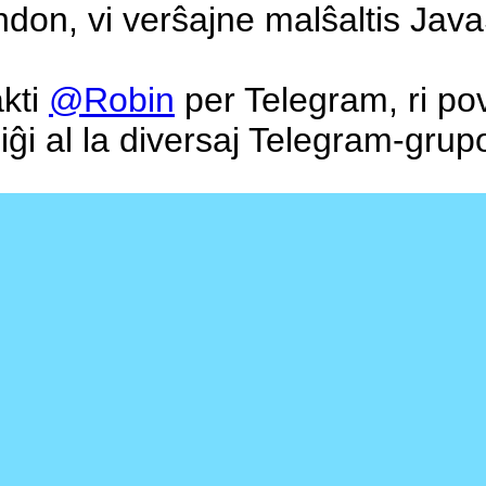
on, vi verŝajne malŝaltis Java
kti
@Robin
per Telegram, ri pov
liĝi al la diversaj Telegram-grupo